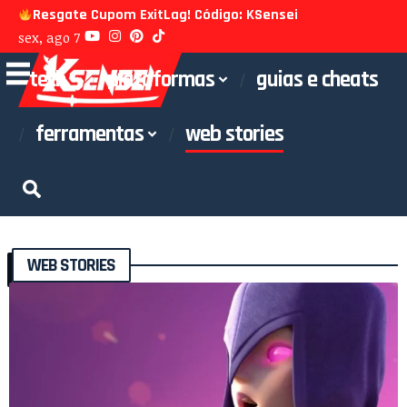
Resgate Cupom ExitLag! Código: KSensei
sex, ago 7
tech
plataformas
guias e cheats
ferramentas
web stories
WEB STORIES