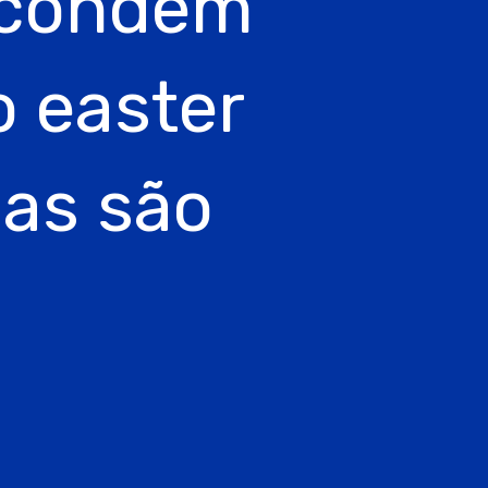
scondem
 easter
sas são