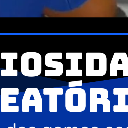
iosid
eatór