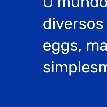
O mundo
diversos
eggs, ma
simplesm