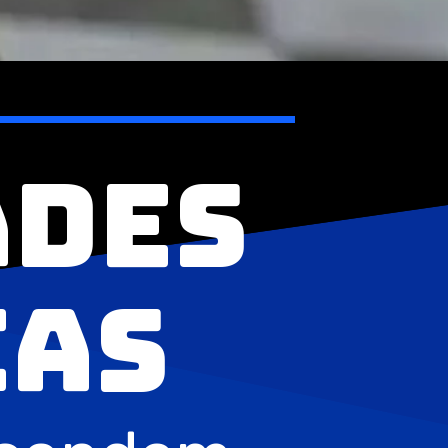
ades
ias