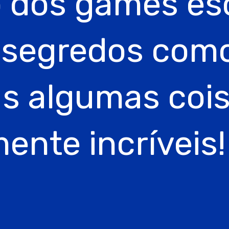
 dos games e
 segredos como
s algumas coi
ente incríveis!