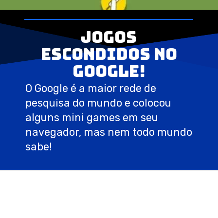
Jogos
escondidos no
Google!
O Google é a maior rede de
pesquisa do mundo e colocou
alguns mini games em seu
navegador, mas nem todo mundo
sabe!