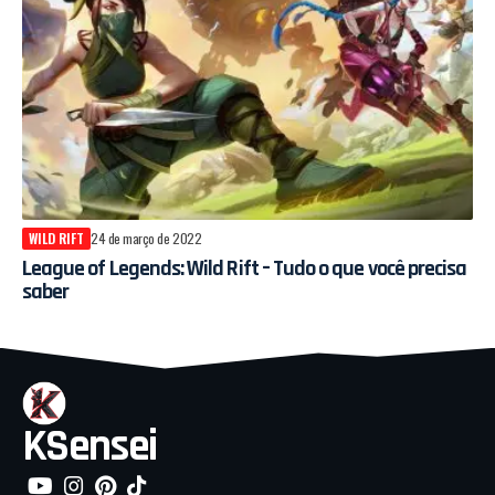
WILD RIFT
24 de março de 2022
League of Legends: Wild Rift – Tudo o que você precisa
saber
KSensei