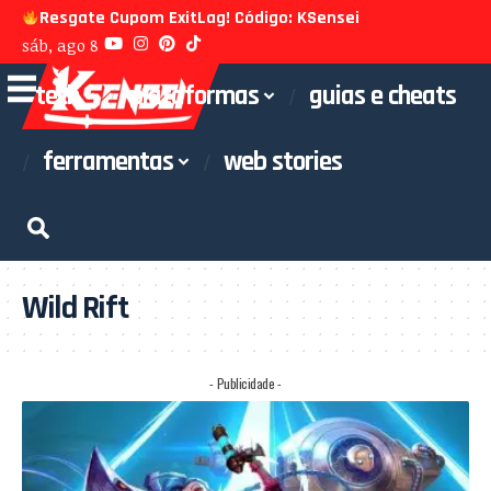
Resgate Cupom ExitLag! Código: KSensei
sáb, ago 8
tech
plataformas
guias e cheats
ferramentas
web stories
Wild Rift
- Publicidade -