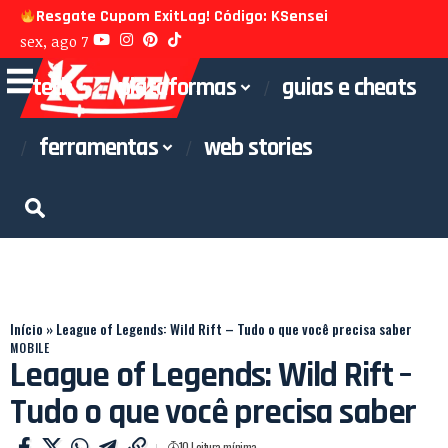
Resgate Cupom ExitLag! Código: KSensei
sex, ago 7
tech
plataformas
guias e cheats
ferramentas
web stories
Início
»
League of Legends: Wild Rift – Tudo o que você precisa saber
MOBILE
League of Legends: Wild Rift –
Tudo o que você precisa saber
10 Leitura mínima