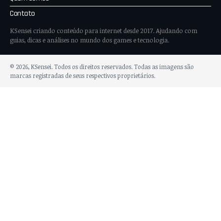
Contato
KSensei criando conteúdo para internet desde 2017. Ajudando com
guias, dicas e análises no mundo dos games e tecnologia.
© 2026, KSensei. Todos os direitos reservados. Todas as imagens são
marcas registradas de seus respectivos proprietários.