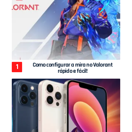
Como configurar a mira no Valorant
rápido e fácil!