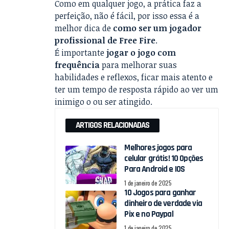
Como em qualquer jogo, a prática faz a
perfeição, não é fácil, por isso essa é a
melhor dica de
como ser um jogador
profissional de Free Fire
.
É importante
jogar o jogo com
frequência
para melhorar suas
habilidades e reflexos, ficar mais atento e
ter um tempo de resposta rápido ao ver um
inimigo o ou ser atingido.
ARTIGOS RELACIONADAS
Melhores jogos para
celular grátis! 10 Opções
Para Android e IOS
1 de janeiro de 2025
10 Jogos para ganhar
dinheiro de verdade via
Pix e no Paypal
1 de janeiro de 2025