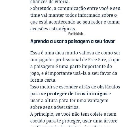
chances de vitória.
Sobretudo, a comunicação entre você e seu
time vai manter todos informado sobre o
que está acontecendo ao seu redor e tomar
decisões estratégicas.
- Publicidade -
Aprenda a usar a paisagem a seu favor
Essa é uma dica muito valiosa de como ser
um jogador profissional de Free Fire, já que
a paisagem é uma parte importante do
jogo, e é importante usá-la a seu favor da
forma certa.
Isso inclui se esconder atrás de obstáculos
para
se proteger de tiros inimigos
e
usar a altura para ter uma vantagem
sobre seus adversários.
A princípio, se você não tem colete e nem
escudo para te proteger, usar uma árvore