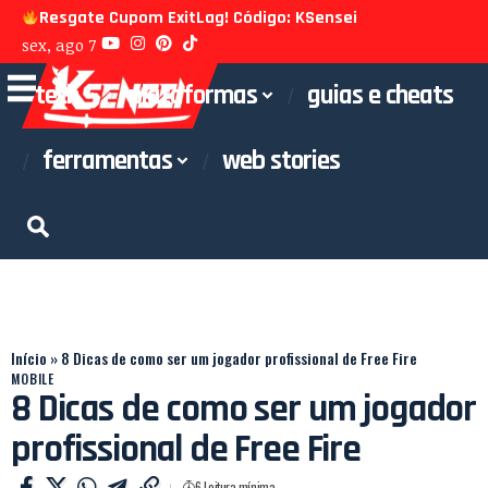
Resgate Cupom ExitLag! Código: KSensei
sex, ago 7
tech
plataformas
guias e cheats
ferramentas
web stories
Início
»
8 Dicas de como ser um jogador profissional de Free Fire
MOBILE
8 Dicas de como ser um jogador
profissional de Free Fire
6 Leitura mínima