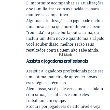
É importante acompanhar as atualizações
e se familiarizar com as novidades para
manter-se competitivo.
Algumas atualizações do jogo pode incluir
uma nova arma que normalmente é bem
“roubada” ou pode buffa outra arma, ou
incluir um item novo e quanto mais rápido
você souber disso, melhor serão seus
resultados contra quem não sabe ainda.
- Publicidade -
Assista a jogadores profissionais
Assistir a jogadores profissionais pode ser
uma ótima maneira de aprender novas
estratégias e técnicas.
Além disso, você pode ver como eles lidam
com situações difíceis e como eles
trabalham em equipe.
Procure por jogadores de alto nível e veja