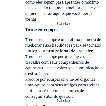
como eles jogam para aprender o máximo
possível, não tem modo melhor do que ver
alguém que faz aquilo que você quer se
tornar.
- Publicidade -
Treine em equipes
Treinar em equipe é uma ótima maneira de
melhorar suas habilidades para se tornado
um jogador
profissional de Free Fire
.
Treinar em equipe permite que você
trabalhe com seus companheiros de
equipe para desenvolver sua comunicação
e estratégias.
Procure por equipes on-line ou organize
uma equipe com seus amigos para treinar
juntos, você tem mais chances de
conseguir subir do que solo.
- Publicidade -