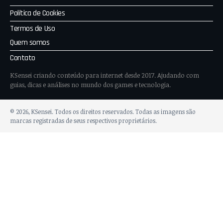
Política de Cookies
Termos de Uso
Quem somos
Contato
KSensei criando conteúdo para internet desde 2017. Ajudando com
guias, dicas e análises no mundo dos games e tecnologia.
© 2026, KSensei. Todos os direitos reservados. Todas as imagens são
marcas registradas de seus respectivos proprietários.