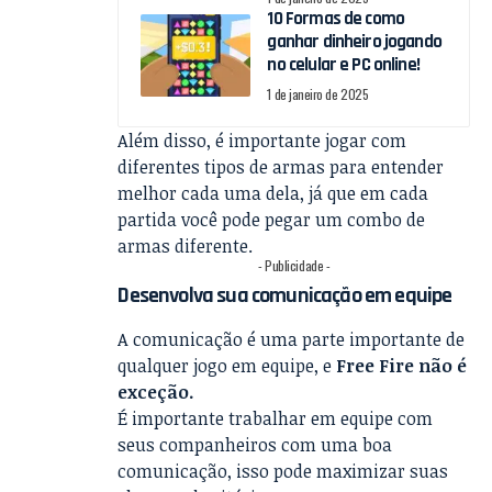
10 Formas de como
ganhar dinheiro jogando
no celular e PC online!
1 de janeiro de 2025
Além disso, é importante jogar com
diferentes tipos de armas para entender
melhor cada uma dela, já que em cada
partida você pode pegar um combo de
armas diferente.
- Publicidade -
Desenvolva sua comunicação em equipe
A comunicação é uma parte importante de
qualquer jogo em equipe, e
Free Fire não é
exceção.
É importante trabalhar em equipe com
seus companheiros com uma boa
comunicação, isso pode maximizar suas