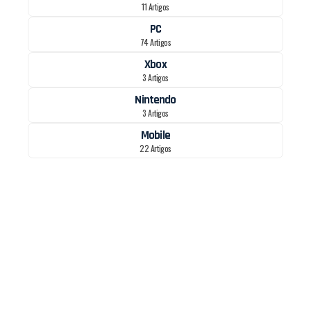
11 Artigos
PC
74 Artigos
Xbox
3 Artigos
Nintendo
3 Artigos
Mobile
22 Artigos