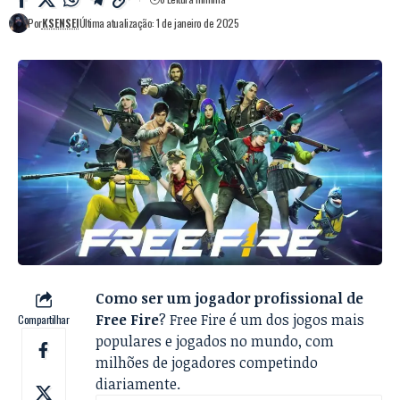
Por
KSENSEI
Última atualização: 1 de janeiro de 2025
Como ser um jogador profissional de
Free Fire
? Free Fire é um dos jogos mais
Compartilhar
populares e jogados no mundo, com
milhões de jogadores competindo
diariamente.