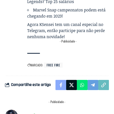
Legends? Top 25 salários
Marvel Snap campeonatos podem está
chegando em 2023!
Agora KSensei tem um
canal especial no
Telegram
, então participe para não perde
nenhuma novidade!
- Publicidade -
MARCADO:
FREE FIRE
Compartilhe este artigo
- Publicidade -