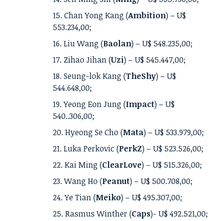
Chan Yong Kang (
Ambition
) – U$
553.234,00;
Liu Wang (
Baolan
) – U$ 548.235,00;
Zihao Jihan (
Uzi
) – U$ 545.447,00;
Seung-lok Kang (
TheShy
) – U$
544.648,00;
Yeong Eon Jung (
Impact
) – U$
540..306,00;
Hyeong Se Cho (
Mata
) – U$ 533.979,00;
Luka Perkovic (
PerkZ
) – U$ 523.526,00;
Kai Ming (
ClearLove
) – U$ 515.326,00;
Wang Ho (
Peanut
) – U$ 500.708,00;
Ye Tian (
Meiko
) – U$ 495.307,00;
Rasmus Winther (
Caps
)- U$ 492.521,00;