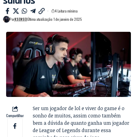
salários
4 Leitura mínima
Por
KSENSEI
Última atualização: 1 de janeiro de 2025
Ser um jogador de lol e viver do game é o
sonho de muitos, assim como também
Compartilhar
bem a dúvida de quanto ganha um jogador
de League of Legends durante essa