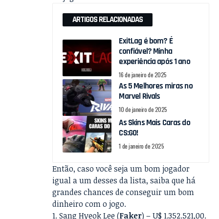
ARTIGOS RELACIONADAS
ExitLag é bom? É
confiável? Minha
experiência após 1 ano
16 de janeiro de 2025
As 5 Melhores miras no
Marvel Rivals
10 de janeiro de 2025
As Skins Mais Caras do
CS:GO!
1 de janeiro de 2025
Então, caso você seja um bom jogador
igual a um desses da lista, saiba que há
grandes chances de conseguir um bom
dinheiro com o jogo.
Sang Hyeok Lee (
Faker
) – U$ 1.352.521,00.