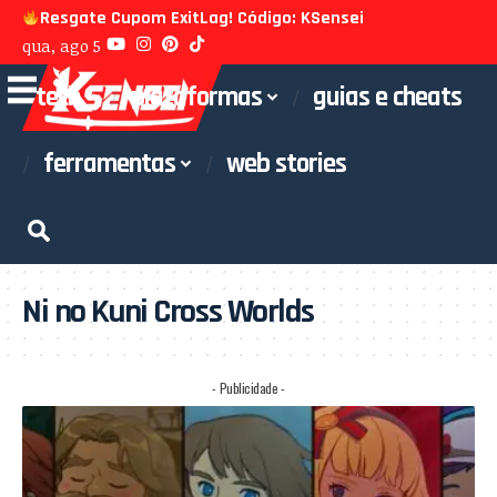
Resgate Cupom ExitLag! Código: KSensei
qua, ago 5
tech
plataformas
guias e cheats
ferramentas
web stories
Ni no Kuni Cross Worlds
- Publicidade -