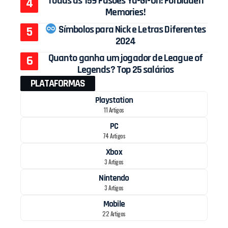
Todas as 159 Fusões Yu-Gi-Oh! Forbidden
Memories!
Símbolos para Nick e Letras Diferentes
2024
Quanto ganha um jogador de League of
Legends? Top 25 salários
PLATAFORMAS
Playstation
11 Artigos
PC
74 Artigos
Xbox
3 Artigos
Nintendo
3 Artigos
Mobile
22 Artigos