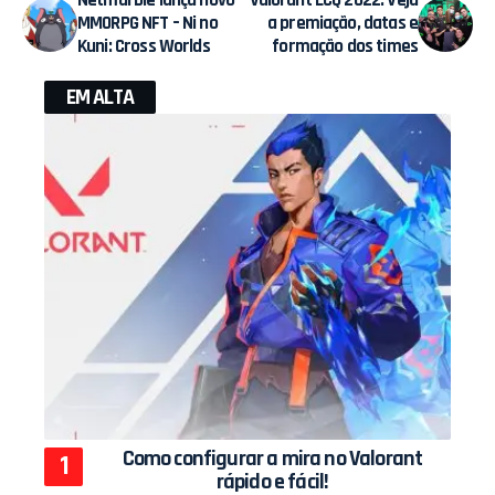
Netmarble lança novo
Valorant LCQ 2022: Veja
MMORPG NFT – Ni no
a premiação, datas e
Kuni: Cross Worlds
formação dos times
EM ALTA
Como configurar a mira no Valorant
rápido e fácil!