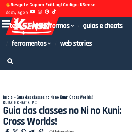
Resgate Cupom ExitLag! Código: KSensei
dom, ago 9
tech
plataformas
guias e cheats
ferramentas
web stories
Início
»
Guia das classes no Ni no Kuni: Cross Worlds!
GUIAS E CHEATS
PC
Guia das classes no Ni no Kuni:
Cross Worlds!
8 Leitura mínima