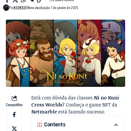
Por
KSENSEI
Última atualização: 1 de janeiro de 2025
Está com dúvida das classes
Ni no Kuni
Cross Worlds
? Conheça o game NFT da
Compartilhar
Netmarble
está fazendo sucesso.
Contents