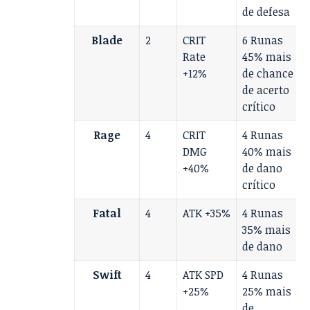
de defesa
Blade
2
CRIT
6 Runas
Rate
45% mais
+12%
de chance
de acerto
crítico
Rage
4
CRIT
4 Runas
DMG
40% mais
+40%
de dano
crítico
Fatal
4
ATK +35%
4 Runas
35% mais
de dano
Swift
4
ATK SPD
4 Runas
+25%
25% mais
de