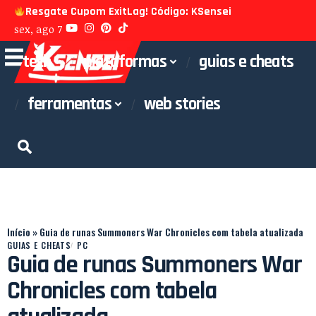
Resgate Cupom ExitLag! Código: KSensei
sex, ago 7
tech
plataformas
guias e cheats
ferramentas
web stories
Início
»
Guia de runas Summoners War Chronicles com tabela atualizada
GUIAS E CHEATS
PC
Guia de runas Summoners War
Chronicles com tabela