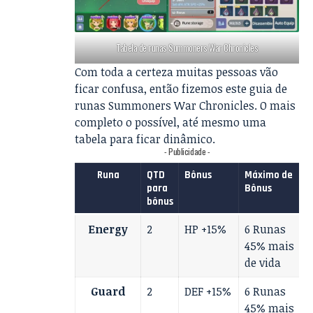
Tabela de runas Summoners War Chronicles
Com toda a certeza muitas pessoas vão
ficar confusa, então fizemos este guia de
runas Summoners War Chronicles. O mais
completo o possível, até mesmo uma
tabela para ficar dinâmico.
- Publicidade -
Runa
QTD
Bônus
Máximo de
para
Bônus
bônus
Energy
2
HP +15%
6 Runas
45% mais
de vida
Guard
2
DEF +15%
6 Runas
45% mais