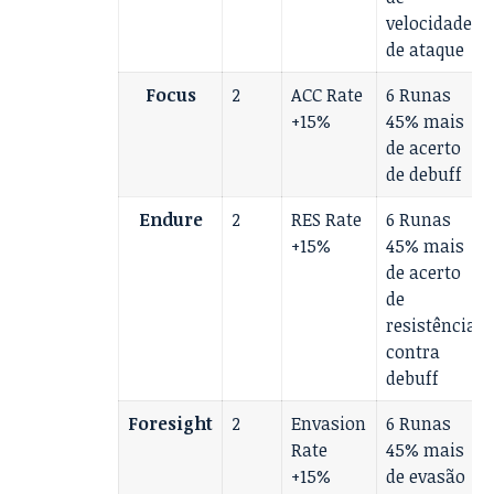
velocidade
de ataque
Focus
2
ACC Rate
6 Runas
+15%
45% mais
de acerto
de debuff
Endure
2
RES Rate
6 Runas
+15%
45% mais
de acerto
de
resistência
contra
debuff
Foresight
2
Envasion
6 Runas
Rate
45% mais
+15%
de evasão