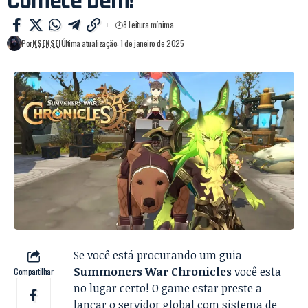
Comece bem!
8 Leitura mínima
Por
KSENSEI
Última atualização: 1 de janeiro de 2025
Se você está procurando um guia
Summoners War Chronicles
você esta
Compartilhar
no lugar certo! O game estar preste a
lançar o servidor global com sistema de