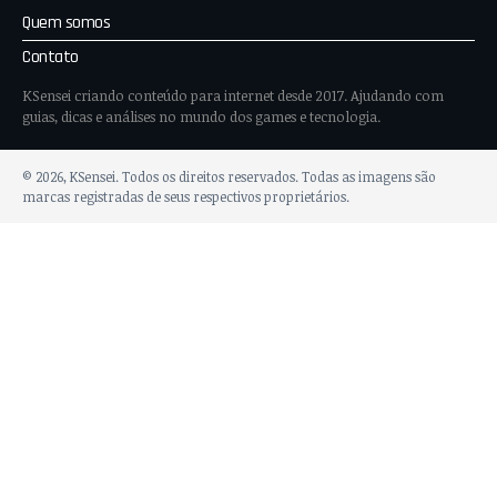
Quem somos
Contato
KSensei criando conteúdo para internet desde 2017. Ajudando com
guias, dicas e análises no mundo dos games e tecnologia.
© 2026, KSensei. Todos os direitos reservados. Todas as imagens são
marcas registradas de seus respectivos proprietários.