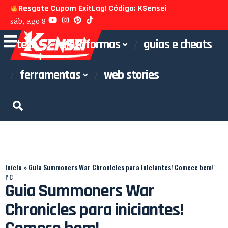
Resgate Cupom ExitLag! Código: KSensei
sáb, ago 8
tech
plataformas
guias e cheats
ferramentas
web stories
Início
»
Guia Summoners War Chronicles para iniciantes! Comece bem!
PC
Guia Summoners War
Chronicles para iniciantes!