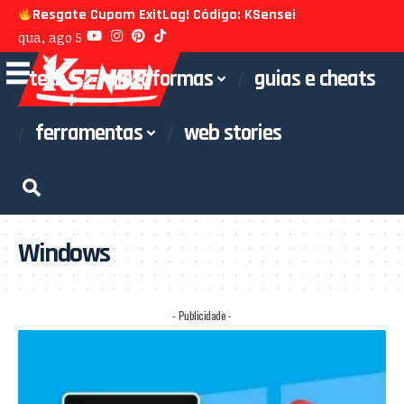
Resgate Cupom ExitLag! Código: KSensei
qua, ago 5
tech
plataformas
guias e cheats
ferramentas
web stories
Windows
- Publicidade -