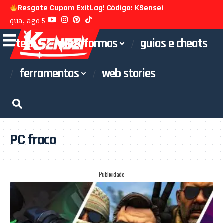
Resgate Cupom ExitLag! Código: KSensei
qua, ago 5
tech
plataformas
guias e cheats
ferramentas
web stories
PC fraco
- Publicidade -