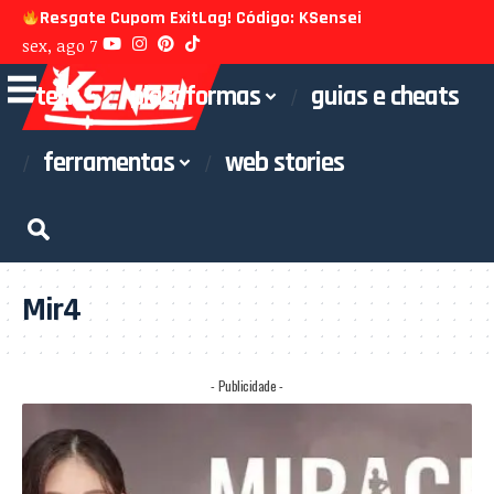
Resgate Cupom ExitLag! Código: KSensei
sex, ago 7
tech
plataformas
guias e cheats
ferramentas
web stories
Mir4
- Publicidade -