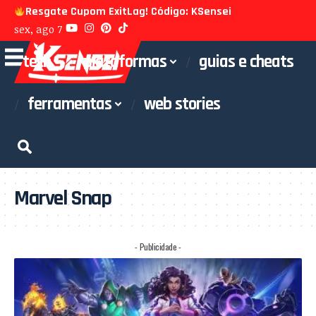
Resgate Cupom ExitLag! Código: KSensei
sex, ago 7
tech
plataformas
guias e cheats
ferramentas
web stories
Marvel Snap
- Publicidade -