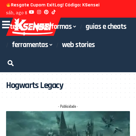
Resgate Cupom ExitLag! Código: KSensei
sáb, ago 8
tech
plataformas
guias e cheats
ferramentas
web stories
Hogwarts Legacy
- Publicidade -