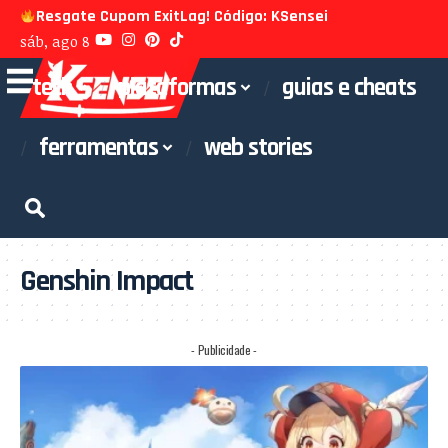
Resgate Cupom ExitLag! Código: KSensei
sáb, ago 8
tech
plataformas
guias e cheats
ferramentas
web stories
Genshin Impact
- Publicidade -