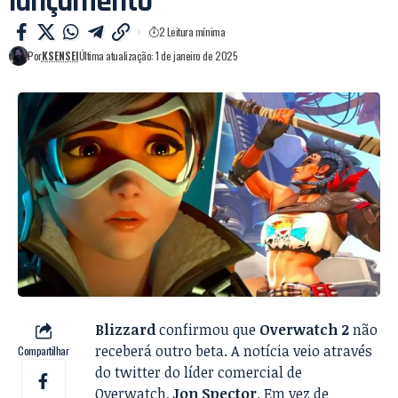
lançamento
2 Leitura mínima
Por
KSENSEI
Última atualização: 1 de janeiro de 2025
Blizzard
confirmou que
Overwatch 2
não
receberá outro beta. A notícia veio através
Compartilhar
do twitter do líder comercial de
Overwatch,
Jon Spector
. Em vez de