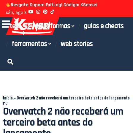
Resgate Cupom ExitLag! Código: KSensei
sáb, ago 8
tech
plataformas
guias e cheats
ferramentas
web stories
Início
»
Overwatch 2 não receberá um terceiro beta antes do lançamento
PC
Overwatch 2 não receberá um
terceiro beta antes do