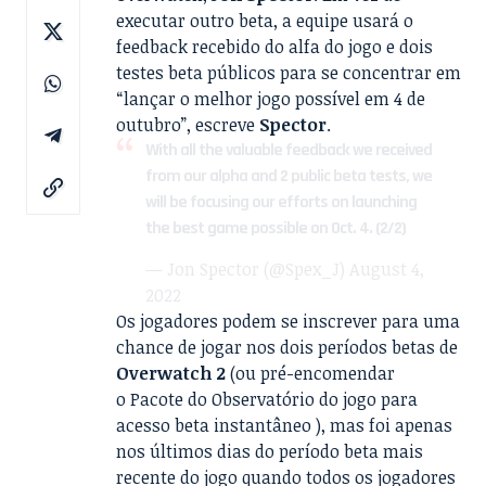
executar outro beta, a equipe usará o
feedback recebido do alfa do jogo e dois
testes beta públicos para se concentrar em
“lançar o melhor jogo possível em 4 de
outubro”, escreve
Spector
.
With all the valuable feedback we received
from our alpha and 2 public beta tests, we
will be focusing our efforts on launching
the best game possible on Oct. 4. (2/2)
— Jon Spector (@Spex_J)
August 4,
2022
Os jogadores podem se inscrever para uma
chance de jogar nos dois períodos betas de
Overwatch 2
(ou pré-encomendar
o
Pacote do Observatório do jogo para
acesso beta instantâneo
), mas foi apenas
nos últimos dias do período beta mais
recente do jogo quando todos os jogadores