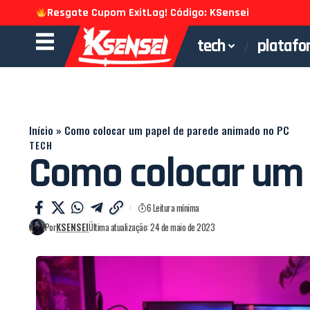
Resgate Cupom ExitLag! Código: KSensei
tech
platafo
Início
»
Como colocar um papel de parede animado no PC
TECH
Como colocar um 
6 Leitura mínima
Por
KSENSEI
Última atualização: 24 de maio de 2023