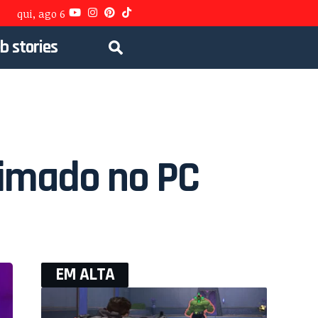
qui, ago 6
b stories
nimado no PC
EM ALTA