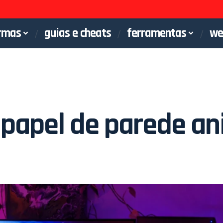
rmas
guias e cheats
ferramentas
we
papel de parede a